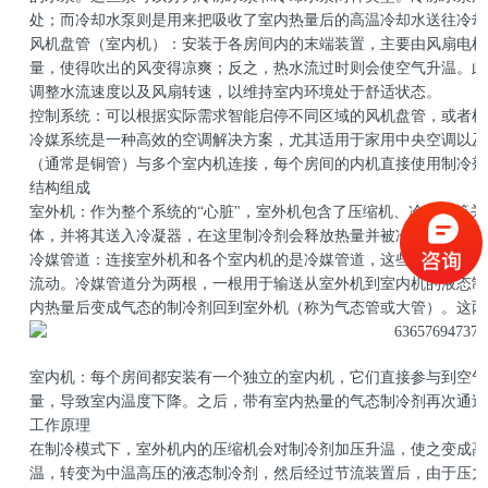
处；而冷却水泵则是用来把吸收了室内热量后的高温冷却水送往冷却
友情链接
风机盘管（室内机）：安装于各房间内的末端装置，主要由风扇电机
量，使得吹出的风变得凉爽；反之，热水流过时则会使空气升温。此
调整水流速度以及风扇转速，以维持室内环境处于舒适状态。
合作伙伴
控制系统：可以根据实际需求智能启停不同区域的风机盘管，或者根
冷媒系统是一种高效的空调解决方案，尤其适用于家用中央空调以及
（通常是铜管）与多个室内机连接，每个房间的内机直接使用制冷剂
结构组成
室外机：作为整个系统的“心脏"，室外机包含了压缩机、冷凝器等
体，并将其送入冷凝器，在这里制冷剂会释放热量并被冷却为液态。
冷媒管道：连接室外机和各个室内机的是冷媒管道，这些管道通常由
流动。冷媒管道分为两根，一根用于输送从室外机到室内机的液态制
内热量后变成气态的制冷剂回到室外机（称为气态管或大管）。这两根
室内机：每个房间都安装有一个独立的室内机，它们直接参与到空气
量，导致室内温度下降。之后，带有室内热量的气态制冷剂再次通过
工作原理
在制冷模式下，室外机内的压缩机会对制冷剂加压升温，使之变成高
温，转变为中温高压的液态制冷剂，然后经过节流装置后，由于压力