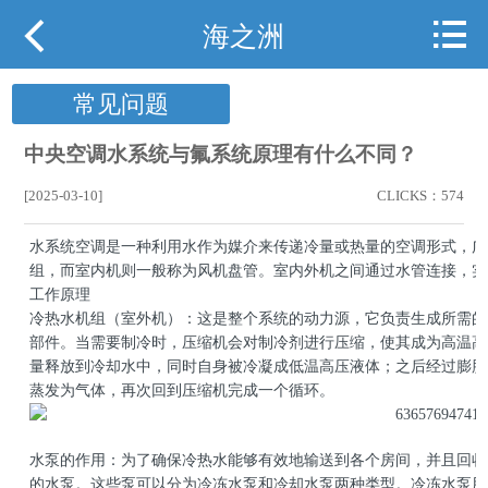



网站首页
海之洲
关于海之洲
常见问题
产品展示
中央空调水系统与氟系统原理有什么不同？
行业案例
[2025-03-10]
CLICKS：574
水系统空调是一种利用水作为媒介来传递冷量或热量的空调形式，广
行业动态
组，而室内机则一般称为风机盘管。室内外机之间通过水管连接，实
工作原理
下载中心
冷热水机组（室外机）：这是整个系统的动力源，它负责生成所需的
部件。当需要制冷时，压缩机会对制冷剂进行压缩，使其成为高温高
用户现场
量释放到冷却水中，同时自身被冷凝成低温高压液体；之后经过膨胀
蒸发为气体，再次回到压缩机完成一个循环。
携手海之洲
水泵的作用：为了确保冷热水能够有效地输送到各个房间，并且回收
联系我们
的水泵。这些泵可以分为冷冻水泵和冷却水泵两种类型。冷冻水泵用