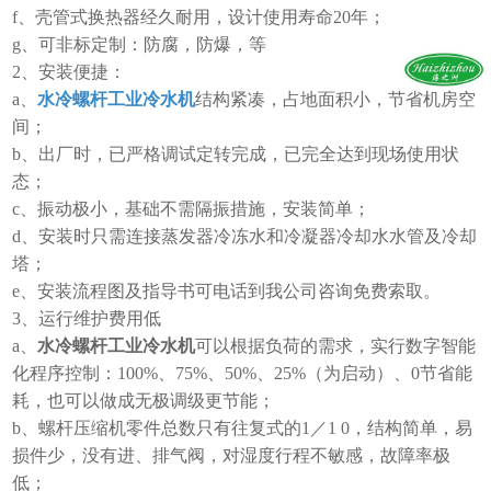
f、壳管式换热器经久耐用，设计使用寿命20年；
g、可非标定制：防腐，防爆，等
2、安装便捷：
a、
水冷螺杆工业冷水机
结构紧凑，占地面积小，节省机房空
间；
b、出厂时，已严格调试定转完成，已完全达到现场使用状
态；
c、振动极小，基础不需隔振措施，安装简单；
d、安装时只需连接蒸发器冷冻水和冷凝器冷却水水管及冷却
塔；
e、安装流程图及指导书可电话到我公司咨询免费索取。
3、运行维护费用低
a、
水冷螺杆工业冷水机
可以根据负荷的需求，实行数字智能
化程序控制：100%、75%、50%、25%（为启动）、0节省能
耗，也可以做成无极调级更节能；
b、螺杆压缩机零件总数只有往复式的1／1 0，结构简单，易
损件少，没有进、排气阀，对湿度行程不敏感，故障率极
低；