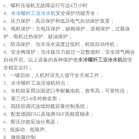
c、螺杆压缩机无故障运行可达4万小时
4、
水冷螺杆工业冷水机
安全保护功能齐全：
a、压力保护：高压保护和低压电气自动保护装置；
b、电机保护：欠电压保护，缺相保护，逆相保护，过载保
护，电机过热保护、缺油保护；
c、防冻保护、当冷冻水温度过低时，机组自动停机；
d、安全阀保护：当冷媒压力超过一定数值时，安全排气阀会
自动开启。以上设备的各种保护使
水冷螺杆工业冷水机
能安
全稳定运行；
f、一键启动，人机对话无人值守全天候工作；
5、水冷螺杆工业压缩机特点：
a、水机组采用法国进口率耐氟电机，效率高，可靠性佳；
b、第三代5-6非对称齿形；
c、四段容调式连续卸载容量控制系统；
d、配套德国FAG及瑞典SKF高精度轴承；
e、斯沃尔效应油分离器；
f、低振动、低噪声。
6、微电脑控制