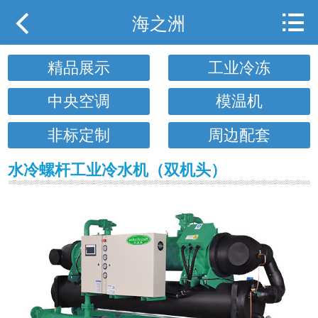



网站首页
海之洲
关于海之洲
精品展示
工业冷冻
产品展示
中央空调
模温机
行业案例
非标定制
周边配套
行业动态
水冷螺杆工业冷水机（双机头）
下载中心
用户现场
携手海之洲
联系我们