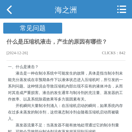



网站首页
海之洲
关于海之洲
常见问题
产品展示
什么是压缩机液击，产生的原因有哪些？
行业案例
[2024-12-26]
CLICKS：842
一、什么是液击？
行业动态
液击是一种在制冷系统中可能发生的故障，具体是指当制冷剂未
能充分蒸发或在非预期条件下以液体状态进入压缩机时，所引发的一
下载中心
系列问题。这种情况会导致压缩机内部出现不应有的液体冲击，从而
对其造成严重损害。液击的发生通常与制冷剂的充注量、蒸发器的工
用户现场
作效率、以及系统除霜效果等多方面因素有关。
开机瞬间大量制冷剂涌入：在压缩机启动的瞬间，如果系统内存
在过多未蒸发的制冷剂，这些液态制冷剂会随着压缩机启动而被吸
携手海之洲
入。
蒸发器流量不足：当蒸发器不能有效地处理通过它的制冷剂量
联系我们
时，可能会导致部分制冷剂没有蒸发就返回到压缩机。