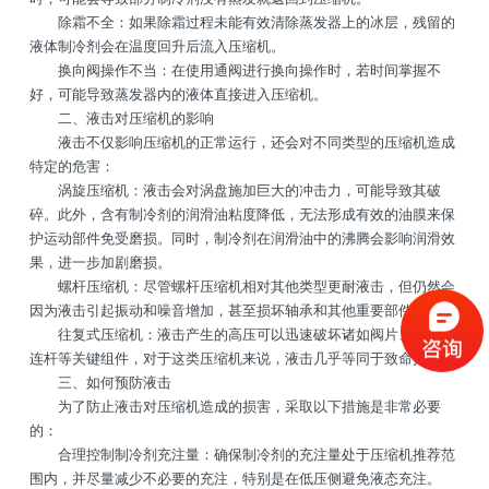
除霜不全：如果除霜过程未能有效清除蒸发器上的冰层，残留的
友情链接
液体制冷剂会在温度回升后流入压缩机。
换向阀操作不当：在使用通阀进行换向操作时，若时间掌握不
好，可能导致蒸发器内的液体直接进入压缩机。
合作伙伴
二、液击对压缩机的影响
液击不仅影响压缩机的正常运行，还会对不同类型的压缩机造成
特定的危害：
涡旋压缩机：液击会对涡盘施加巨大的冲击力，可能导致其破
碎。此外，含有制冷剂的润滑油粘度降低，无法形成有效的油膜来保
护运动部件免受磨损。同时，制冷剂在润滑油中的沸腾会影响润滑效
果，进一步加剧磨损。
螺杆压缩机：尽管螺杆压缩机相对其他类型更耐液击，但仍然会
因为液击引起振动和噪音增加，甚至损坏轴承和其他重要部件。
往复式压缩机：液击产生的高压可以迅速破坏诸如阀片、活塞、
连杆等关键组件，对于这类压缩机来说，液击几乎等同于致命打击。
三、如何预防液击
为了防止液击对压缩机造成的损害，采取以下措施是非常必要
的：
合理控制制冷剂充注量：确保制冷剂的充注量处于压缩机推荐范
围内，并尽量减少不必要的充注，特别是在低压侧避免液态充注。