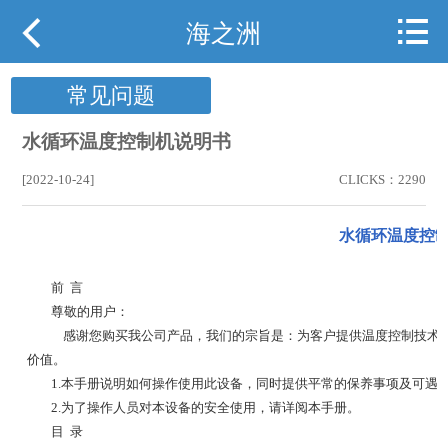



网站首页
海之洲
关于海之洲
常见问题
产品展示
水循环温度控制机说明书
行业案例
[2022-10-24]
CLICKS：2290
行业动态
水循环温度控
下载中心
前 言
尊敬的用户：
用户现场
感谢您购买我公司产品，我们的宗旨是：为客户提供温度控制技术及
价值。
携手海之洲
1.本手册说明如何操作使用此设备，同时提供平常的保养事项及可遇
2.为了操作人员对本设备
的安全使用，请详阅本手册。
目 录
联系我们