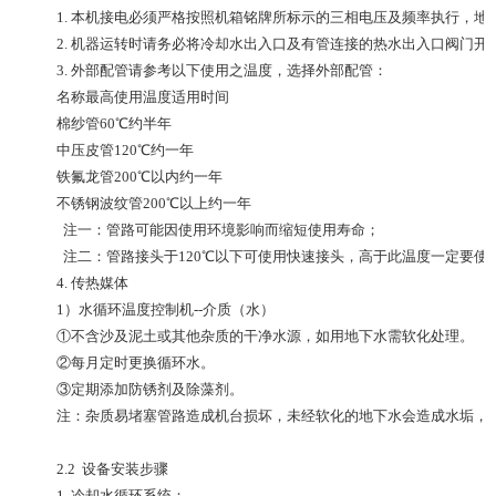
1. 本机接电必须严格按照机箱铭牌所标示的三相电压及频率执行，地线
2. 机器运转时请务必将冷却水出入口及有管连接的热水出入口阀门开
3. 外部配管请参考以下使用之温度，选择外部配管：
名称
最高使用温度
适用时间
棉纱管
60℃
约半年
中压皮管
120℃
约一年
铁氟龙管
200℃以内
约一年
不锈钢波纹管
200℃以上
约一年
注一：管路可能因使用环境影响而缩短使用寿命；
注二：管路接头于120℃以下可使用快速接头，高于此温度一定要使
4. 传热媒体
1）水循环温度控制机--介质（水）
①不含沙及泥土或其他杂质的干净水源，如用地下水需软化处理。
②每月定时更换循环水。
③定期添加防锈剂及除藻剂。
注：杂质易堵塞管路造成机台损坏，未经软化的地下水会造成水垢，
2.2 设备安装步骤
1. 冷却水循环系统：