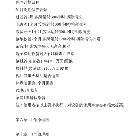
保养计划日程
项目
周期
保养要领
过滤器
2周(实际运转300小时)
拆除清洗
电磁阀
1个月(实际运转600小时)
拆除清洗
液位开关
1个月(实际运转600小时)
拆除清洗
接续软管
2个月(实际运转1200小时)
拆除清洗拧紧
杂音/怪味/发热
每天
无杂音.振动
端子松动
收货时,3个月
检查并拧紧
接触器(加热器)
1年(100万回)
更换
接触器(泵浦)
3年(100万回)
更换
视油口
每天
检油是否适量
热煤油更换
6个月
更换
PC板
3年
换新
泵浦
1年
确认杂音
注：使用者按以上要求执行，对设备的使用寿命会有很大提高。
第六章 工作原理图
第七章 电气原理图