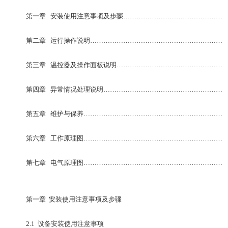
第一章 安装使用注意事项及步骤………………………………………
友情链接
第二章 运行操作说明……………………………………………………
合作伙伴
第三章 温控器及操作面板说明…………………………………………
第四章 异常情况处理说明………………………………………………
第五章 维护与保养………………………………………………………
第六章 工作原理图………………………………………………………
第七章 电气原理图………………………………………………………
第一章 安装使用注意事项及步骤
2.1 设备安装使用注意事项