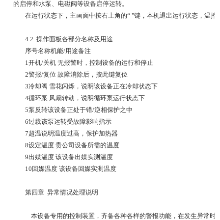
的启停和水泵、电磁阀等设备启停运转。
在运行状态下，主画面中按右上角的“ "键，本机退出运行状态，温
4.2 操作面板各部分名称及用途
序号
名称
机能/用途
备注
1
开机/关机
无报警时，控制设备的运行和停止
2
警报/复位
故障消除后，按此键复位
3
冷却阀
雪花闪烁，说明该设备正在冷却状态下
4
循环泵
风扇转动，说明循环泵运行状态下
5
泵反转
该设备正处于错/逆相保护之中
6
过载
该泵运转受故障影响指示
7
超温
说明温度过高，保护加热器
8
设定温度
贵公司设备所需的温度
9
出媒温度
该设备出媒实测温度
10
回媒温度
该设备回媒实测温度
第四章 异常情况处理说明
本设备专用的控制装置，齐备各种各样的警报功能，在发生异常时，