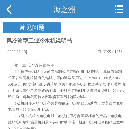



网站首页
海之洲
关于海之洲
常见问题
产品展示
风冷箱型工业冷水机说明书
行业案例
[2020-08-18]
CLICKS：1856
第一章 安全及注意事项
行业动态
1-1 请确保现场引入的电源制式与订购的机组相符合，具体电源制
式可以查阅机组随身的铭牌，国内通常采用为380V-50Hz-3PH或220V-
下载中心
50Hz-1PH的交流电源；错误的电源可能引起机组损坏甚至操作人员的伤
亡！如果其他电源制式的要求，必须在订购机组之前特别说明；如果已
用户现场
经订购，请与我司技术部取得联系寻找解决办法！
1-2 机组使用的电压必须是在额定电压的±10%以内，过高或过低的
电压都可能引起机组损坏；
携手海之洲
1-3 引入机组的电缆电线，必须使用符合国家标准的产品；电缆电
线的规格要能满足机组最大运行时的电流，机组电流可以查阅第四章中
联系我们
的《技术参数表》；