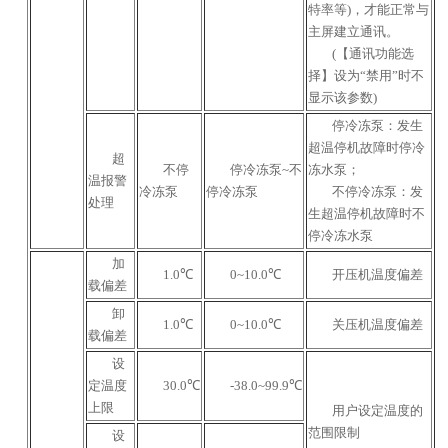
特率等)，才能正常与
主屏建立通讯。
(【通讯功能选
择】设为“禁用”时不
显示该参数)
停冷冻泵：发生
超温停机故障时停冷
超
不停
停冷冻泵~不
冻水泵；
温报警
冷冻泵
停冷冻泵
不停冷冻泵：发
处理
生超温停机故障时不
停冷冻水泵
加
1.0℃
0~10.0℃
开压机温度偏差
载偏差
卸
1.0℃
0~10.0℃
关压机温度偏差
载偏差
设
定温度
30.0℃
-38.0~99.9℃
上限
用户设定温度的
范围限制
设