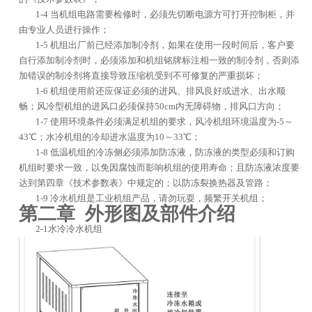
1-4 当机组电路需要检修时，必须先切断电源方可打开控制柜，并
友情链接
由专业人员进行操作；
1-5 机组出厂前已经添加制冷剂，如果在使用一段时间后，客户要
自行添加制冷剂时，必须添加和机组铭牌标注相一致的制冷剂，否则添
合作伙伴
加错误的制冷剂将直接导致压缩机受到不可修复的严重损坏；
1-6 机组使用前还应保证必须的进风、排风良好或进水、出水顺
畅；风冷型机组的进风口必须保持50cm内无障碍物，排风口方向；
1-7 使用环境条件必须满足机组的要求，风冷机组环境温度为-5～
43℃；水冷机组的冷却进水温度为10～33℃；
1-8 低温机组的冷冻侧必须添加防冻液，防冻液的类型必须和订购
机组时要求一致，以免因腐蚀而影响机组的使用寿命；且防冻液浓度要
达到第四章《技术参数表》中规定的；以防冻裂换热器及管路；
1-9 冷水机组是工业机组产品，请勿玩耍，频繁开关机组；
第二章 外形图及部件介绍
2-1水冷冷水机组