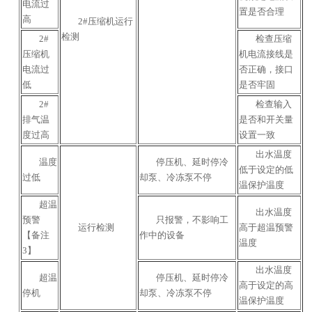
电流过
置是否合理
高
2#压缩机运行
检测
2#
检查压缩
压缩机
机电流接线是
电流过
否正确，接口
低
是否牢固
2#
检查输入
排气温
是否和开关量
度过高
设置一致
出水温度
温度
停压机、延时停冷
低于设定的低
过低
却泵、冷冻泵不停
温保护温度
超温
出水温度
预警
只报警，不影响工
运行检测
高于超温预警
【备注
作中的设备
温度
3】
出水温度
超温
停压机、延时停冷
高于设定的高
停机
却泵、冷冻泵不停
温保护温度