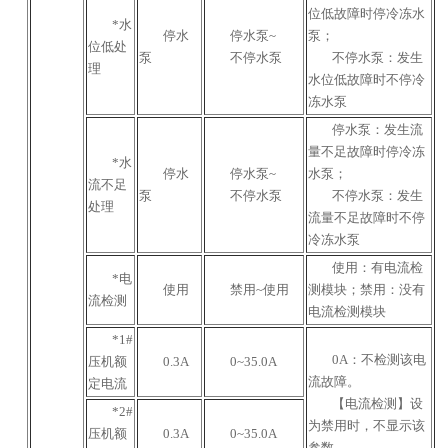
位低故障时停冷冻水
*水
停水
停水泵~
泵；
位低处
泵
不停水泵
不停水泵：发生
理
水位低故障时不停冷
冻水泵
停水泵：发生流
量不足故障时停冷冻
*水
停水
停水泵~
水泵；
流不足
泵
不停水泵
不停水泵：发生
处理
流量不足故障时不停
冷冻水泵
使用：有电流检
*电
使用
禁用~使用
测模块；禁用：没有
流检测
电流检测模块
*1#
0A：不检测该电
压机额
0.3A
0~35.0A
流故障。
定电流
【电流检测】设
*2#
为禁用时，不显示该
压机额
0.3A
0~35.0A
参数