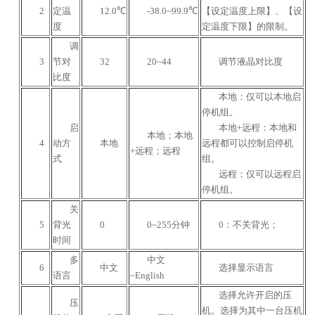
2
定温
12.0℃
-38.0~99.9℃
【设定温度上限】、【设
度
定温度下限】的限制。
调
3
节对
32
20~44
调节液晶对比度
比度
本地：仅可以本地启
停机组。
启
本地+远程：本地和
本地；本地
4
动方
本地
远程都可以控制启停机
+远程；远程
式
组。
远程：仅可以远程启
停机组。
关
5
背光
0
0
~255分钟
0：不关背光；
时间
多
中文
6
中文
选择显示语言
语言
~English
选择允许开启的压
压
机。选择为其中一台压机