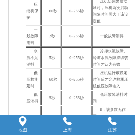
压机防频繁启动
压
延时，压机两次启动
缩机保
60秒
0~255秒
间隔时间需大于该设
护
定值
一
般故障
2秒
0~255秒
一般故障消抖
消抖
水
冷却水流故障、
流不足
5秒
0~255秒
冷冻水流故障持续该
消抖
时间才认为有效
低
压机运行该设定
压检测
60秒
0~255秒
时间后才允许检测压
延时
机低压故障输入
低
低压故障消抖时
5秒
0~255秒
压消抖
间
0：该参数无作
用。



非0：当出现 压
低
缩机低压故障 时，立
地图
上海
江苏
压停泵
0秒
0~300秒