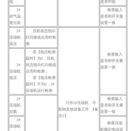
低
是否牢固
1#
检查输入
排气温
是否和开关量
度过高
设置一致
2#
压机状态指示
压缩机
灯闪烁或点亮时检
高压
测
若【低压检测
检查输入
延时】为0，压机
是否和开关量
2#
状态指示灯闪烁或
设置一致
压缩机
点亮时检测；
低压
若【低压检测
延时】不为0，2#
压缩机运行检测
2#
检查输入
只停2#压缩机，不
压缩机
是否和开关量
影响其他设备工作 【备
过载
设置一致
注2】
2#
检查压缩
压缩机
机额定电流设