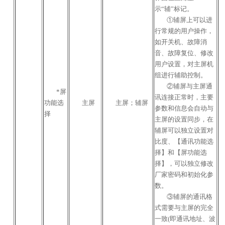
示“辅”标记。
①辅屏上可以进
行常规的用户操作，
如开关机、故障消
音、故障复位、修改
用户设置，对主屏机
组进行辅助控制。
②辅屏与主屏通
*屏
讯连接正常时，主要
功能选
主屏
主屏；辅屏
参数和信息会自动与
择
主屏的设置同步，在
辅屏可以独立设置对
比度、【通讯功能选
择】和【屏功能选
择】，可以独立修改
厂家密码和初始化参
数。
③辅屏的通讯格
式需要与主屏的完全
一致(即通讯地址、波