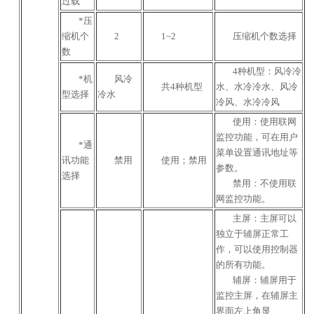
过载
*压
缩机个
2
1~2
压缩机个数选择
数
4种机型：风冷冷
*机
风冷
共4种机型
水、水冷冷水、风冷
型选择
冷水
冷风、水冷冷风
使用：使用联网
监控功能，可在用户
*通
菜单设置通讯地址等
讯功能
禁用
使用；禁用
参数。
选择
禁用：不使用联
网监控功能。
主屏：主屏可以
独立于辅屏正常工
作，可以使用控制器
的所有功能。
辅屏：辅屏用于
监控主屏，在辅屏主
界面左上角显