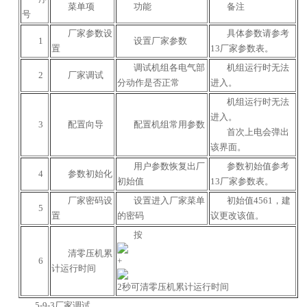
菜单项
功能
备注
号
厂家参数设
具体参数请参考
1
设置厂家参数
置
13厂家参数表。
调试机组各电气部
机组运行时无法
2
厂家调试
分动作是否正常
进入。
机组运行时无法
进入。
3
配置向导
配置机组常用参数
首次上电会弹出
该界面。
用户参数恢复出厂
参数初始值参考
4
参数初始化
初始值
13厂家参数表。
厂家密码设
设置进入厂家菜单
初始值4561，建
5
置
的密码
议更改该值。
按
清零压机累
6
+
计运行时间
2秒可清零压机累计运行时间
5-9-3厂家调试