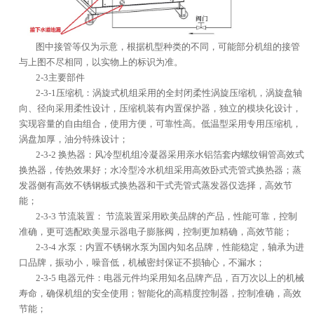
图中接管等仅为示意，根据机型种类的不同，可能部分机组的接管
与上图不尽相同，以实物上的标识为准。
2-3主要部件
2-3-1压缩机：涡旋式机组采用的全封闭柔性涡旋压缩机，涡旋盘轴
向、径向采用柔性设计，压缩机装有内置保护器，独立的模块化设计，
实现容量的自由组合，使用方便，可靠性高。低温型采用专用压缩机，
涡盘加厚，油分特殊设计；
2-3-2 换热器：风冷型机组冷凝器采用亲水铝箔套内螺纹铜管高效式
换热器，传热效果好；水冷型冷水机组采用高效卧式壳管式换热器；蒸
发器侧有高效不锈钢板式换热器和干式壳管式蒸发器仅选择，高效节
能；
2-3-3 节流装置： 节流装置采用欧美品牌的产品，性能可靠，控制
准确，更可选配欧美显示器电子膨胀阀，控制更加精确，高效节能；
2-3-4 水泵：内置不锈钢水泵为国内知名品牌，性能稳定，轴承为进
口品牌，振动小，噪音低，机械密封保证不损轴心，不漏水；
2-3-5 电器元件：电器元件均采用知名品牌产品，百万次以上的机械
寿命，确保机组的安全使用；智能化的高精度控制器，控制准确，高效
节能；