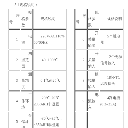
5-1规格说明：
规
规
序
序
格参
规格说明
格参
规格说明
号
号
数
数
开
电
220V/AC±10%
5个继电
1
6
关量
源
50/60HZ
器
输出
测
开
12个无源
2
温范
-40
~100℃
7
关量
信号输入
围
输入
测
模
1路NTC
3
量精
0.1℃@25℃
8
拟量
温度探头
度
输入
工
电
-20℃~70℃，
4路电流
4
作环
9
流输
≤85%RH非凝露
(0.3~35A)
境
入
存
-30℃~85℃，
5
储环
≤85%RH非凝露
境