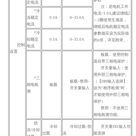
定电流
注：若电机工作
*冷
电流<1.0A,建议绕线2
冻额定
0.3A
0~35.0A
～3圈使用互感器，
电流
绕线后电机额定电流
*冷
参数值应设为实际值
却额定
0.3A
0~35.0A
的n倍，详见附录。
控制
电流
设置
板载：使用控制
器自带三相电保护；
开关量输入：使
用外部三相电保护。
*三
板载~禁用~
（【DI9输入选择】
相电检
板载
开关量输入
设为“相序检测”时，
测
才能使用外部三相电
保护）
禁用：不使用三
相电检测功能。
防
冷却
冷却过载~防
开关量DI1输入功
冻/冷却
过载
冻
能选择