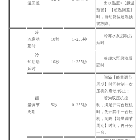
温回差
出水温度<【超温
预警】-【超温回差】
时，自动复位超温预
警故障。
冷
冷冻水泵启动后
冻启动
10秒
1~255秒
延时
延时
冷
冷却水泵启动后
却启动
10秒
1~255秒
延时
延时
间隔【能量调节
周期】时间控制一次
压机的启动/停止；
能
若为双压机控
量调节
5秒
0~255秒
制，满足开两台压机
周期
时，先开其中一台压
机，间隔【能量调节
周期】时间，再开另
一台。