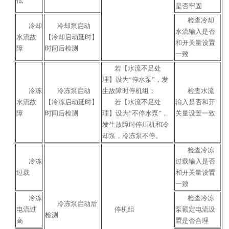
低
是否牢固
检查冷却
冷却
冷却泵启动
水流输入是否
水流故
【冷却启动延时】
和开关量设置
障
时间后检测
一致
若【水流不足处
理】设为“停水泵”，发
冷冻
冷冻泵启动
生故障时停机组；
检查水流
水流故
【冷冻启动延时】
若【水流不足处
输入是否和开
障
时间后检测
理】设为“不停水泵”，
关量设置一致
发生故障时停压机和冷
却泵，冷冻泵不停。
检查冷冻
冷冻
过载输入是否
过载
和开关量设置
一致
冷冻
检查冷冻
冷冻泵启动后
电流过
停机组
泵额定电流设
检测
高
置是否合理