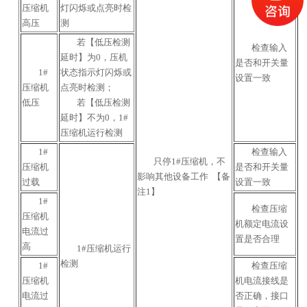
压缩机
灯闪烁或点亮时检
高压
测
若【低压检测
检查输入
延时】为0，压机
是否和开关量
1#
状态指示灯闪烁或
设置一致
压缩机
点亮时检测；
低压
若【低压检测
延时】不为0，1#
压缩机运行检测
1#
检查输入
只停1#压缩机，不
压缩机
是否和开关量
影响其他设备工作 【备
过载
设置一致
注1】
1#
检查压缩
压缩机
机额定电流设
电流过
置是否合理
高
1#压缩机运行
检测
1#
检查压缩
压缩机
机电流接线是
电流过
否正确，接口