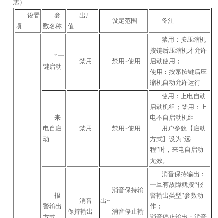
志）
设置
参
出厂
设定范围
备注
项
数名称
值
禁用：按压缩机
按键后压缩机才允许
*一
禁用
禁用~使用
启动使用；
键启动
使用：按泵按键后压
缩机自动允许运行
使用：上电自动
启动机组；禁用：上
来
电不自启动机组
电自启
禁用
禁用~使用
用户参数【启动
动
方式】设为“远
程”时，来电自启动
无效。
消音保持输出：
一旦有故障就按“报
消音保持输
报
警输出类型”参数动
消音
出~
警输出
作；
保持输出
消音停止输
方式
消音停止输出：消音