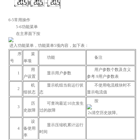
6-5常用操作
5-6功能菜单
在主界面下按
进入功能菜单，功能菜单5项内容，如下表：
序
菜
功能
备注
号
单项
用
用户参数个数及含义
1
显示用户参数
户设置
参考:9用户参数表
机
显示机组当前运行状
不使用电流模块时不
2
组状态
态
显示电流值
按
历
可查询最近10次发生
3
史故障
过的故障
2s清空历史故障。
设
显示压缩机累计运行
4
备使用
时间
率