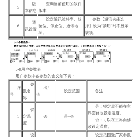
版
查询当前使用的软件
5
本信息
版本
设定通讯波特率、校
参数【通讯功能选
通
6
验位、停止位、通讯地
择】设为“禁用”时不显示
讯设置
址。
该项。
5-8用户参数表
用户参数中各参数的含义如下表：
参
序
出厂
数名
设定范围
备注
号
值
称
是：锁定后不能在主
锁
界面修改设定温度。
1
定温
否
是~否
否：可以在主界面修
度
改设定温度。
设
设定范围受厂家参数