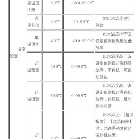
定温度
5.0℃
-38.0~99.9℃
下限
温
对出水温度进行
0.0℃
-9.9~9.9℃
度补偿
补偿
出水温度小于该
低
4.0℃
-40.0~99.9℃
设定值则报温度过低
温保护
故障
温度
设置
出水温度高于该
超
设定值则报超温预警
50.0℃
0~99.9℃
温预警
故障，不停机，可自
动复位
出水温度高于该
超
设定值则报超温停机
60.0℃
0~99.9℃
温报警
故障，停压机，延时
停冷却泵
出水温度<【超温
报警】-【超温回差】
时，允许手动复位超
超
温停机故障；
5.0℃
0~99.9℃