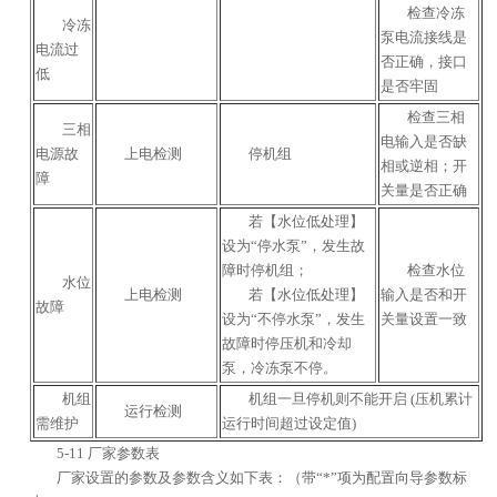
检查冷冻
冷冻
泵电流接线是
电流过
否正确，接口
低
是否牢固
检查三相
三相
电输入是否缺
电源故
上电检测
停机组
相或逆相；开
障
关量是否正确
若【水位低处理】
设为“停水泵”，发生故
障时停机组；
检查水位
水位
上电检测
若【水位低处理】
输入是否和开
故障
设为“不停水泵”，发生
关量设置一致
故障时停压机和冷却
泵，冷冻泵不停。
机组
机组一旦停机则不能开启 (压机累计
运行检测
需维护
运行时间超过设定值)
5-11 厂家参数表
厂家设置的参数及参数含义如下表：（带“*”项为配置向导参数标