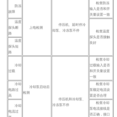
检查防冻
防冻
输入是否和开
故障
关量设置一致
温度
停压机、延时停冷
探头断
上电检测
却泵、冷冻泵不停
检查温度
路
探头是否接触
温度
良好
探头短
路
检查冷却
冷却
过载输入是否
过载
和开关量设置
一致
冷却
检查冷却
冷却泵启动后
电路过
泵额定电流设
检测
高
置是否合理
停压机和冷却泵、
检查冷却
冷冻泵不停
冷却
泵电流接线是
电流过
否正确，接口