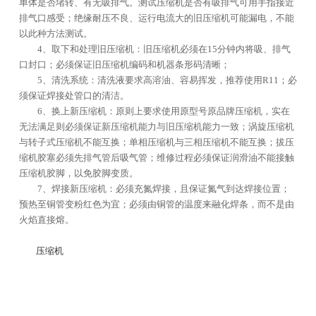
单体是否堵转、有无吸排气。测试压缩机是否有吸排气可用手指接近
排气口感受；绝缘耐压不良、运行电流大的旧压缩机可能漏电，不能
以此种方法测试。
4、取下和处理旧压缩机：旧压缩机必须在15分钟内将吸、排气
口封口；必须保证旧压缩机编码和机器条形码清晰；
5、清洗系统：清洗液要求高溶油、容易挥发，推荐使用R11；必
须保证焊接处管口的清洁。
6、换上新压缩机：原则上要求使用原型号原品牌压缩机，实在
无法满足则必须保证新压缩机能力与旧压缩机能力一致；涡旋压缩机
与转子式压缩机不能互换；单相压缩机与三相压缩机不能互换；拔压
缩机胶塞必须先排气管后吸气管；维修过程必须保证润滑油不能接触
压缩机胶脚，以免胶脚变质。
7、焊接新压缩机：必须充氮焊接，且保证氮气到达焊接位置；
预热至铜管变粉红色为宜；必须由铜管的温度来融化焊条，而不是由
火焰直接熔。
压缩机