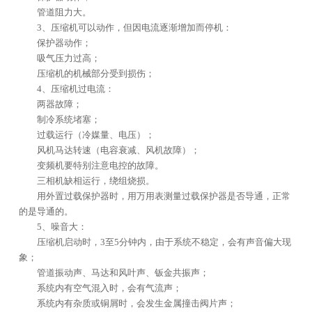
管道阻力大。
3、压缩机可以动作，但因电流逐渐增加而停机：
保护器动作；
吸气压力过高；
压缩机的机械部分受到损伤；
4、压缩机过电流：
两器故障；
制冷系统堵塞；
过载运行（冷媒量、电压）；
风机马达转速（电容衰减、风机故障）；
变频机要特别注意电控的故障。
三相机缺相运行，绕组烧损。
用外置过载保护器时，用万用表测量过载保护器是否导通，正常
的是导通的。
5、噪音大：
压缩机启动时，3至5分钟内，由于系统不稳定，会有声音偏大现
象；
管道振动声、马达和风叶声、钣金共振声；
系统内有空气混入时，会有气流声；
系统内有杂质或铜屑时，会发生金属撞击阀片声；