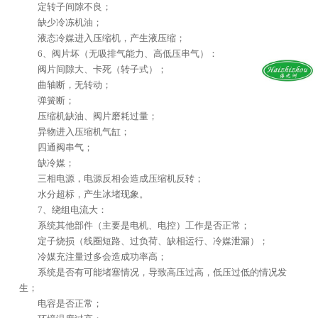
定转子间隙不良；
缺少冷冻机油；
液态冷媒进入压缩机，产生液压缩；
6、阀片坏（无吸排气能力、高低压串气）：
阀片间隙大、卡死（转子式）；
曲轴断，无转动；
弹簧断；
压缩机缺油、阀片磨耗过量；
异物进入压缩机气缸；
四通阀串气；
缺冷媒；
三相电源，电源反相会造成压缩机反转；
水分超标，产生冰堵现象。
7、绕组电流大：
系统其他部件（主要是电机、电控）工作是否正常；
定子烧损（线圈短路、过负荷、缺相运行、冷媒泄漏）；
冷媒充注量过多会造成功率高；
系统是否有可能堵塞情况，导致高压过高，低压过低的情况发
生；
电容是否正常；