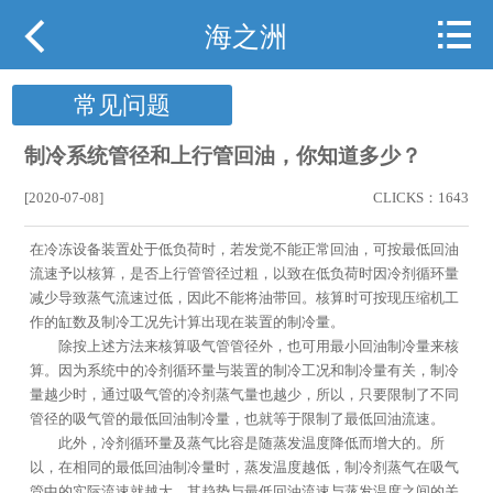



网站首页
海之洲
关于海之洲
常见问题
产品展示
制冷系统管径和上行管回油，你知道多少？
行业案例
[2020-07-08]
CLICKS：1643
在冷冻设备装置处于低负荷时，若发觉不能正常回油，可按最低回油
行业动态
流速予以核算，是否上行管管径过粗，以致在低负荷时因冷剂循环量
减少导致蒸气流速过低，因此不能将油带回。核算时可按现压缩机工
下载中心
作的缸数及制冷工况先计算出现在装置的制冷量。
除按上述方法来核算吸气管管径外，也可用最小回油制冷量来核
用户现场
算。因为系统中的冷剂循环量与装置的制冷工况和制冷量有关，制冷
量越少时，通过吸气管的冷剂蒸气量也越少，所以，只要限制了不同
管径的吸气管的最低回油制冷量，也就等于限制了最低回油流速。
携手海之洲
此外，冷剂循环量及蒸气比容是随蒸发温度降低而增大的。所
以，在相同的最低回油制冷量时，蒸发温度越低，制冷剂蒸气在吸气
联系我们
管中的实际流速就越大，其趋势与最低回油流速与蒸发温度之间的关