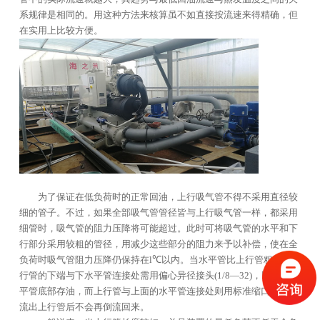
系规律是相同的。用这种方法来核算虽不如直接按流速来得精确，但
友情链接
在实用上比较方便。
合作伙伴
为了保证在低负荷时的正常回油，上行吸气管不得不采用直径较
细的管子。不过，如果全部吸气管管径皆与上行吸气管一样，都采用
细管时，吸气管的阻力压降将可能超过。此时可将吸气管的水平和下
行部分采用较粗的管径，用减少这些部分的阻力来予以补偿，使在全
负荷时吸气管阻力压降仍保持在l℃以内。当水平管比上行管粗时，上
行管的下端与下水平管连接处需用偏心异径接头(1/8—32)，以防在水
平管底部存油，而上行管与上面的水平管连接处则用标准缩口，使油
流出上行管后不会再倒流回来。