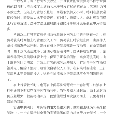
一般说来，当上行管长度较短，并且装置的最低负荷不低于全负
荷的25％时，在采取了上述放大水平管段直径的措施后，管道阻力将
不致过大。但若上行管较长且细，而最低负荷又小时，特别在蒸发温
度较低时，即使放大水平管管径，有时阻力仍嫌过大。此时可采用双
上行管布置法，这种方法现在船舶冷藏舱冷库制冷设备装置中用得较
多。
所谓双上行管布置就是用两根粗细不同的上行管并联在一起，在
负荷较高时两根上行管都投入工作，负荷较低时设截止阀，由操作人
员根据情况予以控制。那样在粗上行管底部设一存油弯，在负荷降低
时，由于蒸气流速减小，油便积在存油弯中，自动将粗管封住，于是
蒸发器回气只能顺细管上行，保证了正常的回油。当负荷提高时，由
于细管的阻力增加，导致上行管两端的压差加大，存油弯中的存油就
被冲走，解除了油封，粗管便自动投入工作。在安装时要注意，上行
管应从水平管顶部接入，这样在油流出上行管后就不会再倒流回来
了。
在上行管较长时，也可在中问再将管弯成一个存油弯，如油在上
行中途滑下时就存在中间存油弯中。当积多成为油封后，由于油封两
侧压差增大，就能将油冲走，使油能经过两次接力而上，以更有利于
滑油的回流。
管路中的阀门，弯头等的阻力是很大的，例如在直径为63毫米的
管路中，一个在运行时全开的直通球阀的阻力相当于21米管长，一个