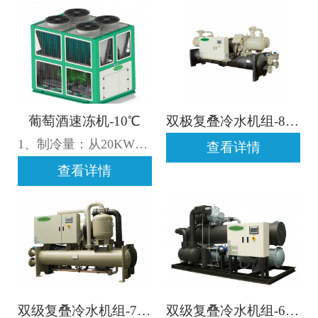
葡萄酒速冻机-10℃
双极复叠冷水机组-80℃
1、制冷量：从20KW至1550KW,葡萄酒处理量 0.1m³/h至20m³/h，酒液直接送入机组冷却； 2、出水温度-10℃至15±1℃可自由设定； 3、电源制式:3P-380V-50Hz,允许电压波动±10%,允许相间电压差±2%； 4、制冷剂R22/R407C/R134a可选择； 5、汽车运输，货到用户使用地点； 6、注：如需了解更多葡萄酒速冻机详情，请咨询025-57666086 19951987151；
查看详情
查看详情
双级复叠冷水机组-70℃
双级复叠冷水机组-60℃