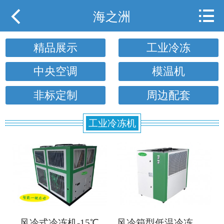



网站首页
海之洲
关于海之洲
精品展示
工业冷冻
产品展示
中央空调
模温机
行业案例
非标定制
周边配套
行业动态
工业冷冻机
下载中心
用户现场
携手海之洲
联系我们
风冷式冷冻机-15℃
风冷箱型低温冷冻机-15℃