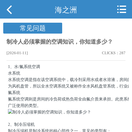



网站首页
海之洲
关于海之洲
常见问题
产品展示
制冷人必须掌握的空调知识，你知道多少？
行业案例
[2026-01-11]
CLICKS：287
1、水/氟系统空调
行业动态
水系统
水系统空调是指在该空调系统中，载冷剂采用水或者水溶液，房间的
下载中心
为风机盘管，所以全水空调系统又被称作全水风机盘管系统，行业内
氟系统
用户现场
氟系统空调则是房间的冷负荷或热负荷全由氟介质来承担。此类系统
广泛使用的类型。
携手海之洲
2、制冷压缩机
联系我们
制冷压缩机是制冷系统的核心部件之一，常见的类型有：