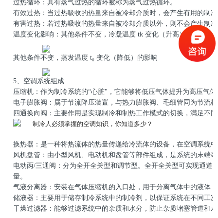
过热循环：具有蒸气过热的循环被称为蒸气过热循环。
有效过热：当过热吸收的热量来自被冷却介质时，会产生有用的制冷
有害过热：若过热吸收的热量来自被冷却介质以外，则不会产生制冷
温度变化影响：其他条件不变，冷凝温度 tk 变化（升高）的影响
其他条件不变，蒸发温度 t₀ 变化（降低）的影响
5、空调系统组成
压缩机：作为制冷系统的“心脏"，它能够将低压气体提升为高压气
电子膨胀阀：属于节流降压装置，与热力膨胀阀、毛细管同为节流机
四通换向阀：主要作用是实现制冷和制热工作模式的切换，满足不同
换热器：是一种将热流体的热量传递给冷流体的设备，在空调系统中
风机盘管：由小型风机、电动机和盘管等部件组成，是系统的末端装
电动两/三通阀：分为全开全关型和调节型。全开全关型可实现通道
量。
气液分离器：安装在气体压缩机的入口处，用于分离气体中的液体，
储液器：主要用于储存制冷系统中的制冷剂，以保证系统在不同工况
干燥过滤器：能够过滤系统中的杂质和水分，防止杂质堵塞管道和水